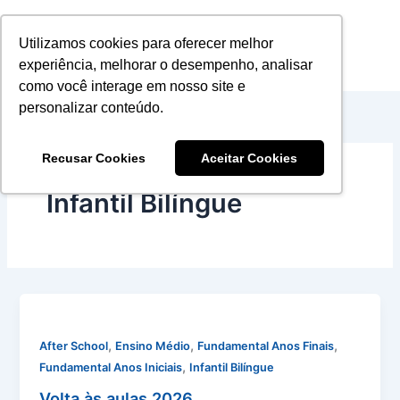
Ir
para
Utilizamos cookies para oferecer melhor
o
experiência, melhorar o desempenho, analisar
conteúdo
como você interage em nosso site e
personalizar conteúdo.
Recusar Cookies
Aceitar Cookies
Infantil Bilíngue
,
,
,
After School
Ensino Médio
Fundamental Anos Finais
,
Fundamental Anos Iniciais
Infantil Bilíngue
Volta às aulas 2026