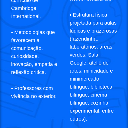
currículo de
Cambridge
• Estrutura física
International.
projetada para aulas
lúdicas e prazerosas
• Metodologias que
(fazendinha,
favorecem a
laboratórios, áreas
comunicação,
verdes, Sala
curiosidade,
Google, ateliê de
inovação, empatia e
artes, minicidade e
reflexão crítica.
minimercado
bilíngue, biblioteca
• Professores com
bilíngue, cinema
vivência no exterior.
bilíngue, cozinha
experimental, entre
outros).