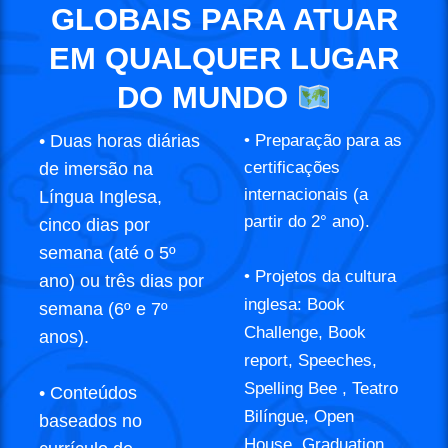
GLOBAIS PARA ATUAR
EM QUALQUER LUGAR
DO MUNDO
• Duas horas diárias
• Preparação para as
certificações
de imersão na
internacionais (a
Língua Inglesa,
partir do 2° ano).
cinco dias por
semana (até o 5º
• Projetos da cultura
ano) ou três dias por
inglesa: Book
semana (6º e 7º
Challenge, Book
anos).
report, Speeches,
Spelling Bee , Teatro
• Conteúdos
Bilíngue, Open
baseados no
House, Graduation.