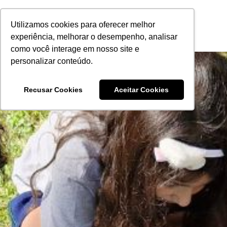
Ir
para
Utilizamos cookies para oferecer melhor
o
experiência, melhorar o desempenho, analisar
conteúdo
como você interage em nosso site e
International Extension Programme
personalizar conteúdo.
Recusar Cookies
Aceitar Cookies