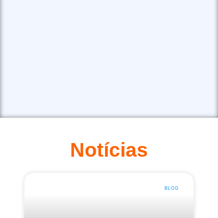
Novo campus · Liceu Jardim - São Caetano do Sul · SP
Cartas Entre Mães e Filhos | Especial Dia das Mães – Liceu Jar
Cursos Extracurriculares
Aprovado em Medicina na USP por Olimpíada Acadêmica
2:02
Festa dos Aprovados 2026
Notícias
2:32
Manifesto 2025
5:11
LICEU 25 ANOS
BLOG
1:53
Resultados ENEM