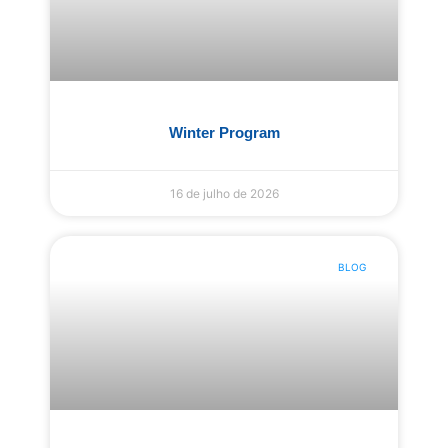
1:23
Olimpíadas
1:29
Aprovações - Vestibulares
Winter Program
2:21
Infantil Bilíngue
16 de julho de 2026
2:08
Liceu Jardim Internacional
BLOG