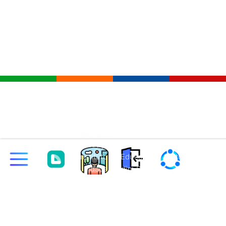
CNPJ: 03.311.588/0001-92 | Data de
Fundação: 20/07/1999 | Razão Social:
Instituto de Educação e Cultura
CNPJ: 03.311.588/0001-92 | Data de Fundação: 20/07/1999 | Razão Social:
Unidade Jardim S/C Ltda.
Instituto de Educação e Cultura Unidade Jardim S/C Ltda.
R. Silveiras, 70 - Vila Guiomar, Santo André - SP, 09071-100