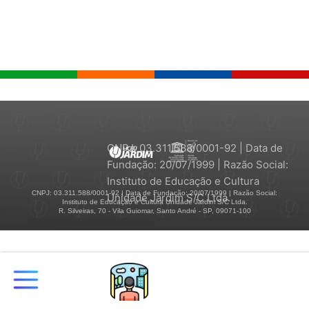
CNPJ: 03.311.588/0001-92 | Data de
Fundação: 20/07/1999 | Razão Social:
Instituto de Educação e Cultura
CNPJ: 03.311.588/0001-92 | Data de Fundação: 20/07/1999 | Razão Social:
Unidade Jardim S/C Ltda.
Instituto de Educação e Cultura Unidade Jardim S/C Ltda.
R. Silveiras, 70 - Vila Guiomar, Santo André - SP, 09071-100