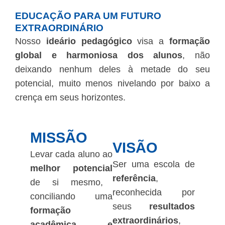
EDUCAÇÃO PARA UM FUTURO
EXTRAORDINÁRIO
Nosso
ideário pedagógico
visa a
formação
global e harmoniosa dos alunos
, não
deixando nenhum deles à metade do seu
potencial, muito menos nivelando por baixo a
crença em seus horizontes.
MISSÃO
VISÃO
Levar cada aluno ao
Ser uma escola de
melhor potencial
referência
,
de si mesmo,
reconhecida por
conciliando uma
seus
resultados
formação
extraordinários
,
acadêmica e