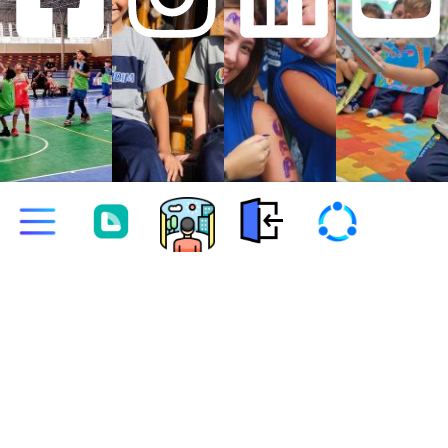
CNPJ: 03.311.588/0001-92 | Data de
Fundação: 20/07/1999 | Razão Social:
Instituto de Educação e Cultura
CNPJ: 03.311.588/0001-92 | Data de Fundação: 20/07/1999 | Razão Social:
Unidade Jardim S/C Ltda.
Instituto de Educação e Cultura Unidade Jardim S/C Ltda.
R. Silveiras, 70 - Vila Guiomar, Santo André - SP, 09071-100