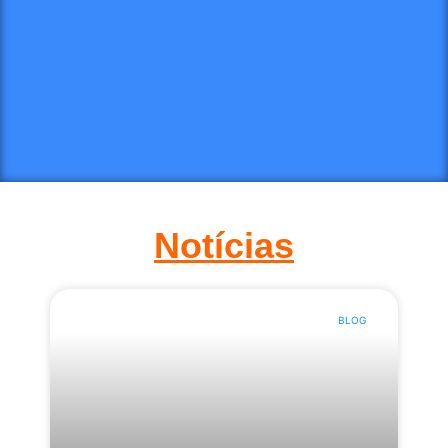
2:02
Festa dos Aprovados 2026
2:32
Manifesto 2025
5:11
LICEU 25 ANOS
1:53
Resultados ENEM
Notícias
1:23
Olimpíadas
1:29
BLOG
Aprovações - Vestibulares
2:21
Infantil Bilíngue
2:08
Liceu Jardim Internacional