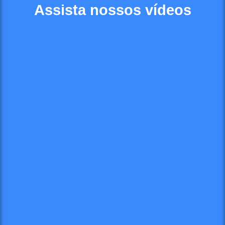
Assista nossos vídeos
▶️ Playlist
Cursos Extracurriculares
Aprovado em Medicina na USP por Olimpíada Acadêmica