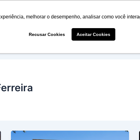
NTOS
NOTÍCIAS
MATRÍCULAS
PROJETOS
CONT
experiência, melhorar o desempenho, analisar como você intera
APLICATIVO
Recusar Cookies
Aceitar Cookies
erreira