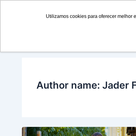
Ir
para
QUEM SOMOS
SEGME
Utilizamos cookies para oferecer melhor 
o
conteúdo
Author name: Jader F