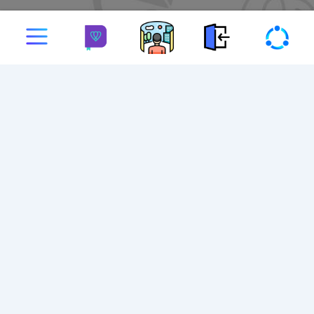
Rua Silveiras, 70
Vila Guiomar - Sto André
CEP: 09071-100
(11) 4993-5200
contato@liceujardim.com.br.br
CNPJ: 03.311.588/0001-92
Data de Fundação: 20/07/1999
Razão Social: Instituto de Educação e Cultura Unidade
Jardim S/C Ltda.
QUEM SOMOS
Nossa História
Missão, visão e valores
Nossos Diferenciais