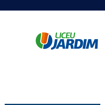
e, em
Preencha o formulário ao lado
seguida, entraremos em contato
para marcar a data e o horário da
visita.