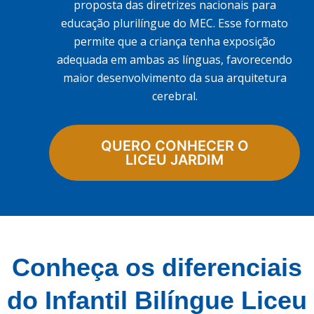
proposta das diretrizes nacionais para
educação plurilíngue do MEC. Esse formato
permite que a criança tenha exposição
adequada em ambas as línguas, favorecendo
maior desenvolvimento da sua arquitetura
cerebral.
QUERO CONHECER O
LICEU JARDIM
Conheça os diferenciais
do Infantil Bilíngue Liceu