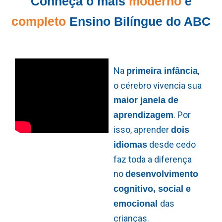
Conheça o mais
moderno
e
completo
Ensino Bilíngue do ABC
Na
,
primeira infância
o cérebro vivencia sua
maior janela de
. Por
aprendizagem
isso, aprender
dois
desde cedo
idiomas
faz toda a diferença
no
desenvolvimento
cognitivo, social e
das
emocional
crianças.