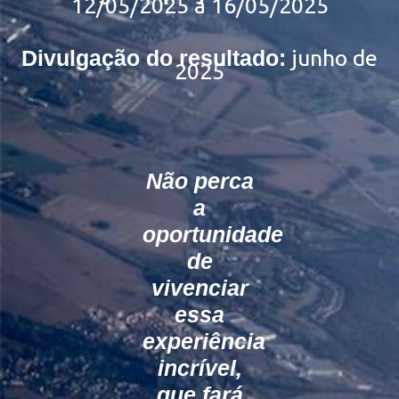
12/05/2025 a 16/05/2025
Divulgação do resultado:
junho de
2025
Não perca
a
oportunidade
de
vivenciar
essa
experiência
incrível,
que fará